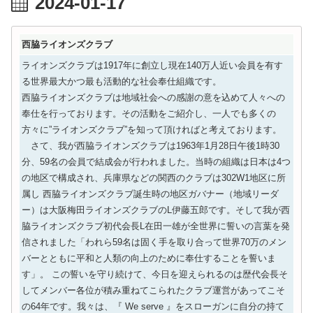
2024-01-17
西脇ライオンズクラブ
ライオンズクラブは1917年に創立し現在140万人近い会員を有す
る世界最大かつ最も活動的な社会奉仕組織です。
西脇ライオンズクラブは地域社会への感謝の意を込めて人々への
奉仕を行っております。その活動をご紹介し、一人でも多くの
方々に”ライオンズクラブ”を知って頂ければと考えております。
さて、我が西脇ライオンズクラブは1963年1月28日午後1時30
分、59名の会員で結成会が行われました。当時の組織は日本は4つ
の地区で構成され、兵庫県などの関西のクラブは302W1地区に所
属し 西脇ライオンズクラブ誕生時の地区ガバナー（地域リーダ
ー）は大阪梅田ライオンズクラブのL伊藤五郎です。そして我が西
脇ライオンズクラブ初代会長L在田一雄が全世界に誓いの言葉を発
信されました「われら59名は固く手を取り合って世界70万のメン
バーとともに平和と人類の向上のために奉仕することを誓いま
す」。 この誓いを守り続けて、今日を迎えられるのは歴代会長そ
してメンバー各位が積み重ねてこられたクラブ運営があってこそ
の64年です。我々は、『 We serve 』をスローガンに自分の持て