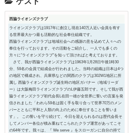
ゲスト
西脇ライオンズクラブ
ライオンズクラブは1917年に創立し現在140万人近い会員を有す
る世界最大かつ最も活動的な社会奉仕組織です。
西脇ライオンズクラブは地域社会への感謝の意を込めて人々への
奉仕を行っております。その活動をご紹介し、一人でも多くの
方々に”ライオンズクラブ”を知って頂ければと考えております。
さて、我が西脇ライオンズクラブは1963年1月28日午後1時30
分、59名の会員で結成会が行われました。当時の組織は日本は4つ
の地区で構成され、兵庫県などの関西のクラブは302W1地区に所
属し 西脇ライオンズクラブ誕生時の地区ガバナー（地域リーダ
ー）は大阪梅田ライオンズクラブのL伊藤五郎です。そして我が西
脇ライオンズクラブ初代会長L在田一雄が全世界に誓いの言葉を発
信されました「われら59名は固く手を取り合って世界70万のメン
バーとともに平和と人類の向上のために奉仕することを誓いま
す」。 この誓いを守り続けて、今日を迎えられるのは歴代会長そ
してメンバー各位が積み重ねてこられたクラブ運営があってこそ
の64年です。我々は、『 We serve 』をスローガンに自分の持て