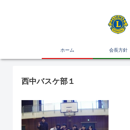
ホーム
会長方針
西中バスケ部１