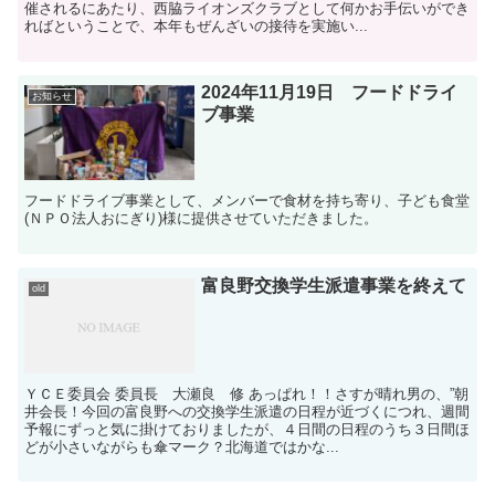
催されるにあたり、西脇ライオンズクラブとして何かお手伝いができ
ればということで、本年もぜんざいの接待を実施い...
2024年11月19日 フードドライ
お知らせ
ブ事業
フードドライブ事業として、メンバーで食材を持ち寄り、子ども食堂
(ＮＰＯ法人おにぎり)様に提供させていただきました。
富良野交換学生派遣事業を終えて
old
ＹＣＥ委員会 委員長 大瀬良 修 あっぱれ！！さすが晴れ男の、”朝
井会長！今回の富良野への交換学生派遣の日程が近づくにつれ、週間
予報にずっと気に掛けておりましたが、４日間の日程のうち３日間ほ
どが小さいながらも傘マーク？北海道ではかな...