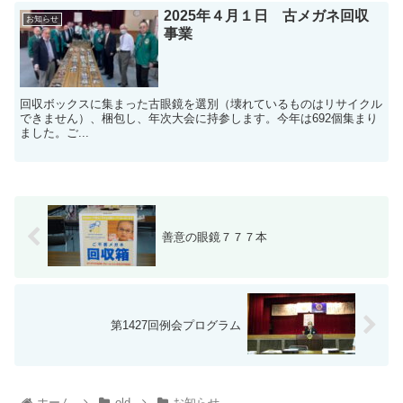
2025年４月１日 古メガネ回収
お知らせ
事業
回収ボックスに集まった古眼鏡を選別（壊れているものはリサイクル
できません）、梱包し、年次大会に持参します。今年は692個集まり
ました。ご...
善意の眼鏡７７７本
第1427回例会プログラム
ホーム
old
お知らせ