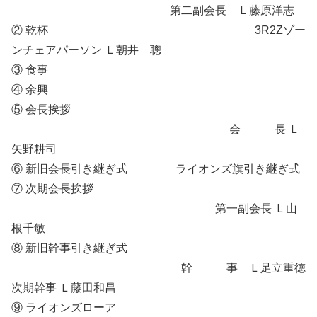
第二副会長 Ｌ藤原洋志
② 乾杯 3R2Zゾー
ンチェアパーソン Ｌ朝井 聰
③ 食事
④ 余興
⑤ 会長挨拶
会 長 Ｌ
矢野耕司
⑥ 新旧会長引き継ぎ式 ライオンズ旗引き継ぎ式
⑦ 次期会長挨拶
第一副会長 Ｌ山
根千敏
⑧ 新旧幹事引き継ぎ式
幹 事 Ｌ足立重徳
次期幹事 Ｌ藤田和昌
⑨ ライオンズローア