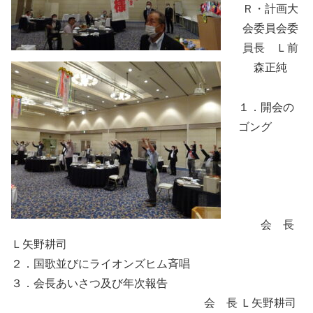
Ｒ・計画大
会委員会委
員長 Ｌ前
森正純
１．開会の
ゴング
会 長
Ｌ矢野耕司
２．国歌並びにライオンズヒム斉唱
３．会長あいさつ及び年次報告
会 長 Ｌ矢野耕司