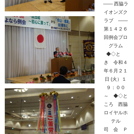
―― 西脇ラ
イオンズク
ラブ ――
第１４２６
回例会プロ
グラム
◆◇と
き 令和４
年６月２１
日 (火）１
９：００
～ ◆◇と
ころ 西脇
ロイヤルホ
テル
司 会 Ｐ