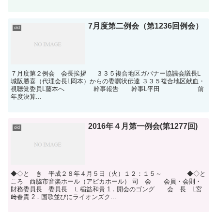
7月度第二例会（第1236回例会）
old
７月度第２例会 会長挨拶 ３３５複合地区ガバナー協議会議長L
城阪勝喜（代理会長L岡本）からの委嘱状伝達 ３３５複合地区献血・
視聴覚委員L藤本へ 幹事報告 幹事L平田 前
年度決算...
2016年４月第一例会(第1277回)
old
◆◇と き 平成２８年４月５日（火）１２：１５～ ◆◇と
ころ 西脇市音楽ホール（アピカホール） 司 会 会員・会則・
財務委員長 委員長 Ｌ稲益和貴 1．開会のゴング 会 長 L宮
﨑春貴 2．国歌並びにライオンズク...