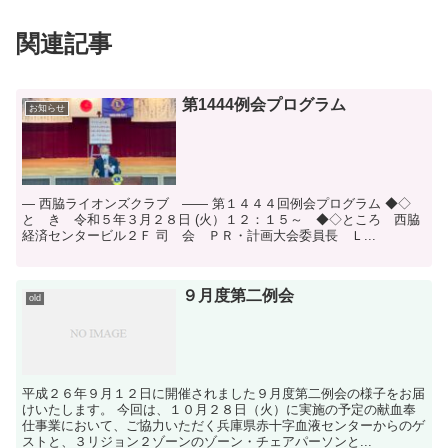
関連記事
第1444例会プログラム
お知らせ
― 西脇ライオンズクラブ ―― 第１４４４回例会プログラム ◆◇
と き 令和５年３月２８日 (火）１２：１５～ ◆◇ところ 西脇
経済センタービル２Ｆ 司 会 ＰＲ・計画大会委員長 Ｌ...
９月度第二例会
old
平成２６年９月１２日に開催されました９月度第二例会の様子をお届
けいたします。 今回は、１０月２８日（火）に実施の予定の献血奉
仕事業において、ご協力いただく兵庫県赤十字血液センターからのゲ
ストと、３リジョン２ゾーンのゾーン・チェアパーソンと...