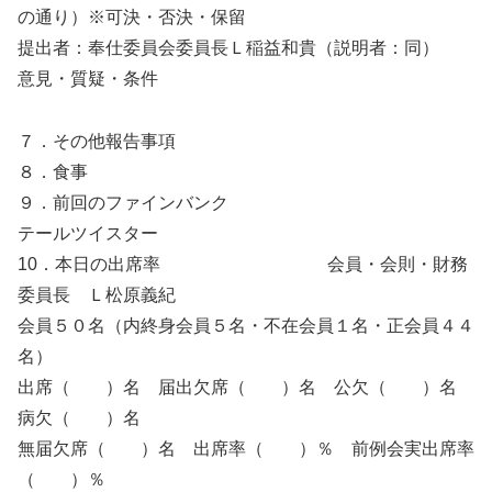
の通り）※可決・否決・保留
提出者：奉仕委員会委員長Ｌ稲益和貴（説明者：同）
意見・質疑・条件
７．その他報告事項
８．食事
９．前回のファインバンク
テールツイスター
10．本日の出席率 会員・会則・財務
委員長 Ｌ松原義紀
会員５０名（内終身会員５名・不在会員１名・正会員４４
名）
出席（ ）名 届出欠席（ ）名 公欠（ ）名
病欠（ ）名
無届欠席（ ）名 出席率（ ）％ 前例会実出席率
（ ）％