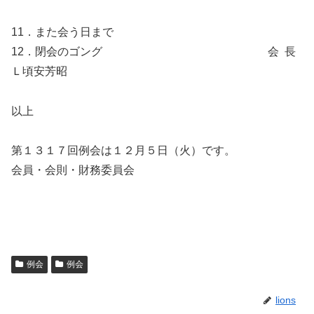
11．また会う日まで
12．閉会のゴング 会 長
Ｌ頃安芳昭
以上
第１３１７回例会は１２月５日（火）です。
会員・会則・財務委員会
例会
例会
lions