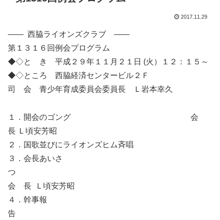
2017.11.29
―― 西脇ライオンズクラブ ――
第１３１６回例会プログラム
◆◇と き 平成２９年１１月２１日 (火）１２：１５～
◆◇ところ 西脇経済センタービル２Ｆ
司 会 青少年育成委員会委員長 Ｌ岩本幸久
１．開会のゴング 会
長 Ｌ頃安芳昭
２．国歌並びにライオンズヒム斉唱
３．会長あいさ
つ
会 長 Ｌ頃安芳昭
４．幹事報
告