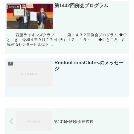
第1432回例会プログラム
お知らせ
―― 西脇ライオンズクラブ ―― 第１４３２回例会プログラム ◆◇
と き 令和４年９月２７日 (火）１２：１５～ ◆◇ところ 西
脇経済センタービル２Ｆ...
RentonLionsClubへのメッセー
old
ジ
第1315回例会会長挨拶